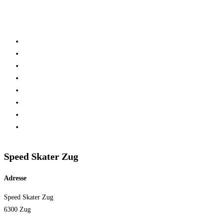
Logout
Home
Verein
Inline Skating Kurse
Wieder Mal auf die Skates?
Training
Spinning
Mitglieder
Logout
Speed Skater Zug
Adresse
Speed Skater Zug
6300 Zug