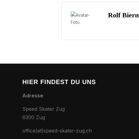
Rolf Bier
HIER FINDEST DU UNS
Adresse
Speed Skater Zug
6300 Zug
office(at)speed-skater-zug.ch