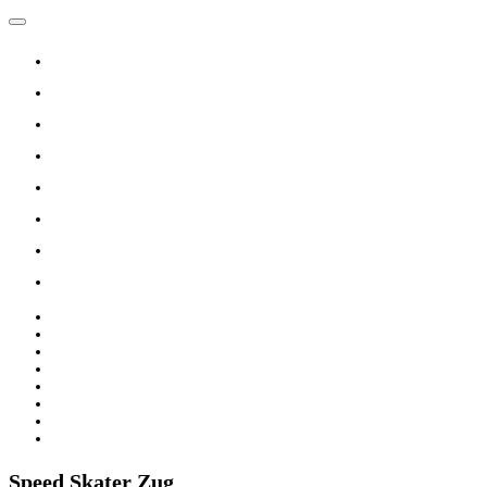
Navigation umschalten
Home
Verein
Inline Skating Kurse
Wieder Mal auf die Skates?
Training
Spinning
Mitglieder
Logout
Home
Verein
Inline Skating Kurse
Wieder Mal auf die Skates?
Training
Spinning
Mitglieder
Logout
Speed Skater Zug