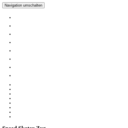
Navigation umschalten
Home
Verein
Inline Skating Kurse
Wieder Mal auf die Skates?
Training
Spinning
Mitglieder
Logout
Home
Verein
Inline Skating Kurse
Wieder Mal auf die Skates?
Training
Spinning
Mitglieder
Logout