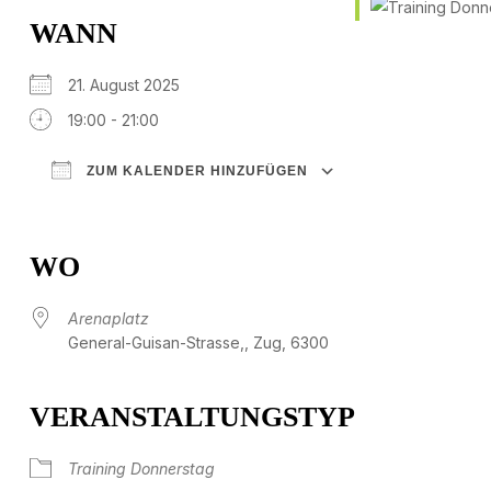
WANN
21. August 2025
19:00 - 21:00
ZUM KALENDER HINZUFÜGEN
ICS herunterladen
Google Kalender
iCalendar
Office 365
Outlook Live
WO
Arenaplatz
General-Guisan-Strasse,, Zug, 6300
VERANSTALTUNGSTYP
Training Donnerstag