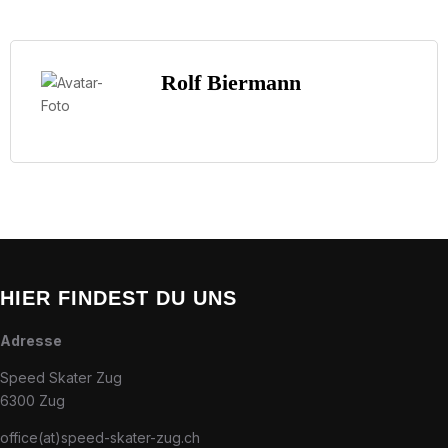
Rolf Biermann
HIER FINDEST DU UNS
Adresse
Speed Skater Zug
6300 Zug
office(at)speed-skater-zug.ch