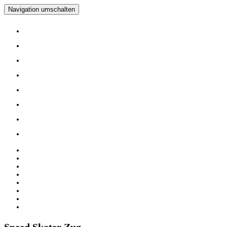
Navigation umschalten
Home
Verein
Inline Skating Kurse
Wieder Mal auf die Skates?
Training
Spinning
Mitglieder
Logout
Home
Verein
Inline Skating Kurse
Wieder Mal auf die Skates?
Training
Spinning
Mitglieder
Logout