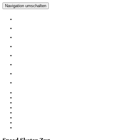
Navigation umschalten
Home
Verein
Inline Skating Kurse
Wieder Mal auf die Skates?
Training
Spinning
Mitglieder
Logout
Home
Verein
Inline Skating Kurse
Wieder Mal auf die Skates?
Training
Spinning
Mitglieder
Logout