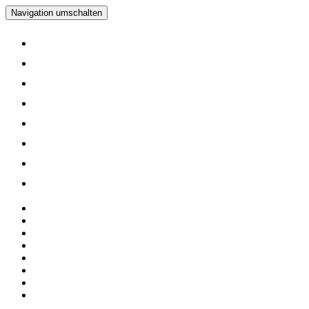
Navigation umschalten
Home
Verein
Inline Skating Kurse
Wieder Mal auf die Skates?
Training
Spinning
Mitglieder
Logout
Home
Verein
Inline Skating Kurse
Wieder Mal auf die Skates?
Training
Spinning
Mitglieder
Logout