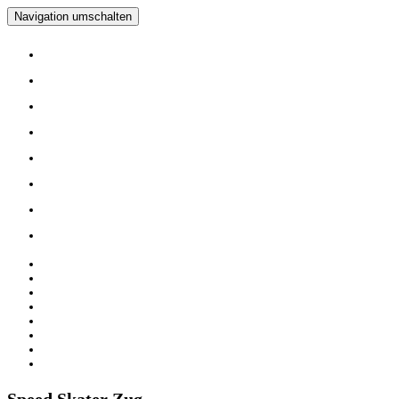
Navigation umschalten
Home
Verein
Inline Skating Kurse
Wieder Mal auf die Skates?
Training
Spinning
Mitglieder
Logout
Home
Verein
Inline Skating Kurse
Wieder Mal auf die Skates?
Training
Spinning
Mitglieder
Logout