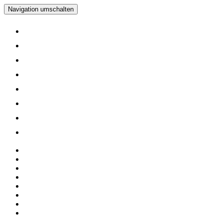
Navigation umschalten
Home
Verein
Inline Skating Kurse
Wieder Mal auf die Skates?
Training
Spinning
Mitglieder
Logout
Home
Verein
Inline Skating Kurse
Wieder Mal auf die Skates?
Training
Spinning
Mitglieder
Logout