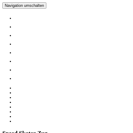
Navigation umschalten
Home
Verein
Inline Skating Kurse
Wieder Mal auf die Skates?
Training
Spinning
Mitglieder
Logout
Home
Verein
Inline Skating Kurse
Wieder Mal auf die Skates?
Training
Spinning
Mitglieder
Logout