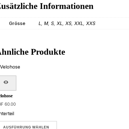
usätzliche Informationen
Grösse
L
,
M
,
S
,
XL
,
XS
,
XXL
,
XXS
hnliche Produkte
QUICK VIEW
lohose
HF
60.00
terteil
Dieses
AUSFÜHRUNG WÄHLEN
Produkt