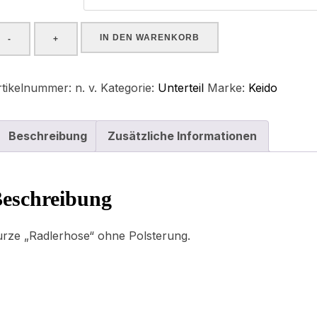
IN DEN WARENKORB
-
+
ainings-
ose
rtikelnummer:
n. v.
Kategorie:
Unterteil
Marke:
Keido
enge
Beschreibung
Zusätzliche Informationen
eschreibung
urze „Radlerhose“ ohne Polsterung.