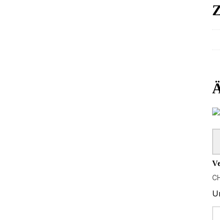
Z
Ä
Ve
C
Un