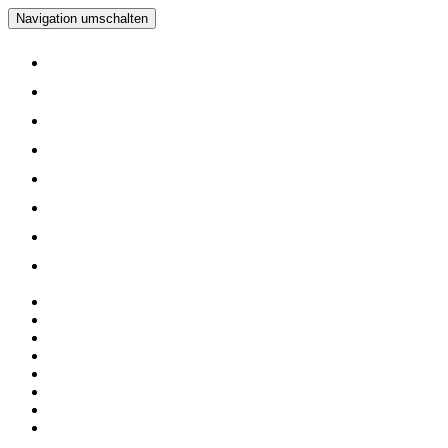
Navigation umschalten
Home
Verein
Inline Skating Kurse
Wieder Mal auf die Skates?
Training
Spinning
Mitglieder
Logout
Home
Verein
Inline Skating Kurse
Wieder Mal auf die Skates?
Training
Spinning
Mitglieder
Logout