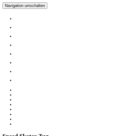
Navigation umschalten
Home
Verein
Inline Skating Kurse
Wieder Mal auf die Skates?
Training
Spinning
Mitglieder
Logout
Home
Verein
Inline Skating Kurse
Wieder Mal auf die Skates?
Training
Spinning
Mitglieder
Logout