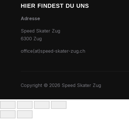
HIER FINDEST DU UNS
Adresse
Speed Skater Zug
6300 Zug
office(at)speed-skater-zug.ch
Copyright © 2026 Speed Skater Zug