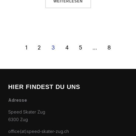
WEITERLESEN
1
2
3
4
5
…
8
HIER FINDEST DU UNS
Adresse
Speed Skater Zug
6300 Zug
office(at)speed-skater-zug.ch