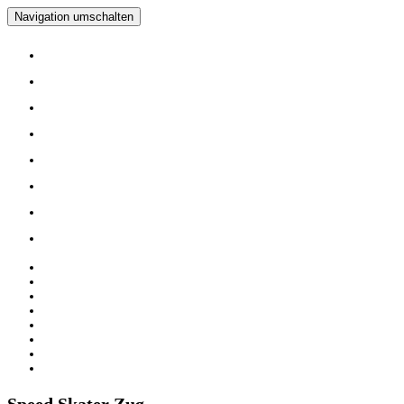
Navigation umschalten
Home
Verein
Inline Skating Kurse
Wieder Mal auf die Skates?
Training
Spinning
Mitglieder
Logout
Home
Verein
Inline Skating Kurse
Wieder Mal auf die Skates?
Training
Spinning
Mitglieder
Logout