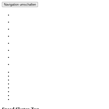
Navigation umschalten
Home
Verein
Inline Skating Kurse
Wieder Mal auf die Skates?
Training
Spinning
Mitglieder
Logout
Home
Verein
Inline Skating Kurse
Wieder Mal auf die Skates?
Training
Spinning
Mitglieder
Logout