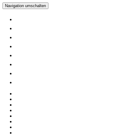
Navigation umschalten
Home
Verein
Inline Skating Kurse
Wieder Mal auf die Skates?
Training
Spinning
Mitglieder
Logout
Home
Verein
Inline Skating Kurse
Wieder Mal auf die Skates?
Training
Spinning
Mitglieder
Logout