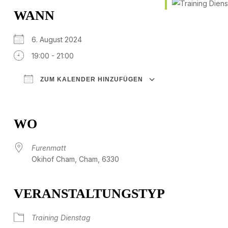
WANN
6. August 2024
19:00 - 21:00
ZUM KALENDER HINZUFÜGEN
ICS herunterladen
Google Kalender
iCalendar
Office 365
Outlook Live
WO
Furenmatt
Okihof Cham, Cham, 6330
VERANSTALTUNGSTYP
Training Dienstag