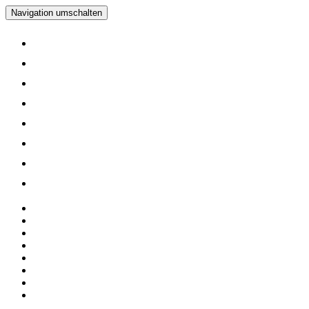
Navigation umschalten
Home
Verein
Inline Skating Kurse
Wieder Mal auf die Skates?
Training
Spinning
Mitglieder
Logout
Home
Verein
Inline Skating Kurse
Wieder Mal auf die Skates?
Training
Spinning
Mitglieder
Logout