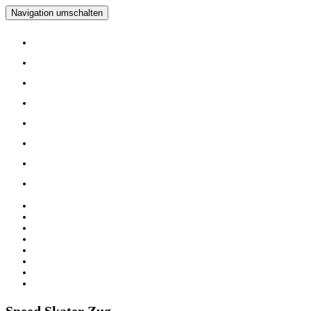
Navigation umschalten
Home
Verein
Inline Skating Kurse
Wieder Mal auf die Skates?
Training
Spinning
Mitglieder
Logout
Home
Verein
Inline Skating Kurse
Wieder Mal auf die Skates?
Training
Spinning
Mitglieder
Logout