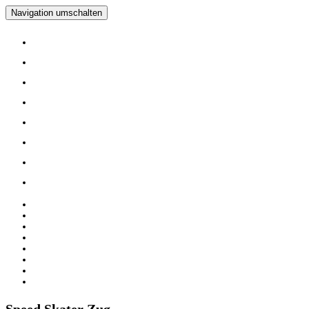
Navigation umschalten
Home
Verein
Inline Skating Kurse
Wieder Mal auf die Skates?
Training
Spinning
Mitglieder
Logout
Home
Verein
Inline Skating Kurse
Wieder Mal auf die Skates?
Training
Spinning
Mitglieder
Logout