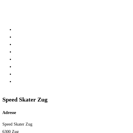
Logout
Home
Verein
Inline Skating Kurse
Wieder Mal auf die Skates?
Training
Spinning
Mitglieder
Logout
Speed Skater Zug
Adresse
Speed Skater Zug
6300 Zug