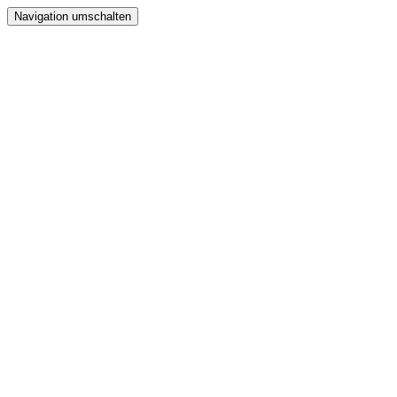
Navigation umschalten
Home
Verein
Inline Skating Kurse
Wieder Mal auf die Skates?
Training
Spinning
Mitglieder