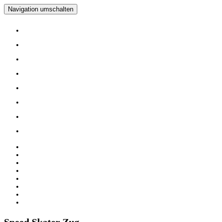
Navigation umschalten
Home
Verein
Inline Skating Kurse
Wieder Mal auf die Skates?
Training
Spinning
Mitglieder
Logout
Home
Verein
Inline Skating Kurse
Wieder Mal auf die Skates?
Training
Spinning
Mitglieder
Logout