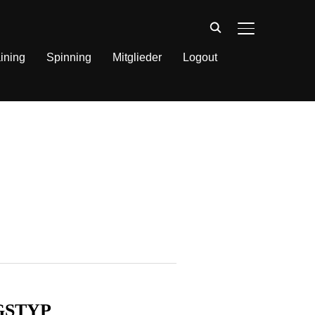
SEITENLEIST
ining
Spinning
Mitglieder
Logout
GSTYP