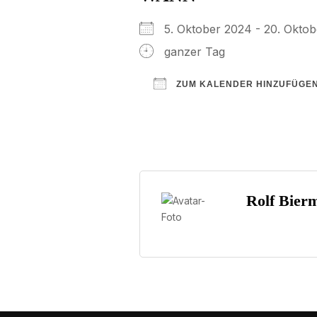
5. Oktober 2024 - 20. Ok
ganzer Tag
ZUM KALENDER HINZUFÜGE
ICS herunterladen
Google Kalender
iCalendar
Office 3
Ou
Rolf Bier