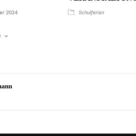
tober 2024
Schulferien
N
65
tlook Live
mann