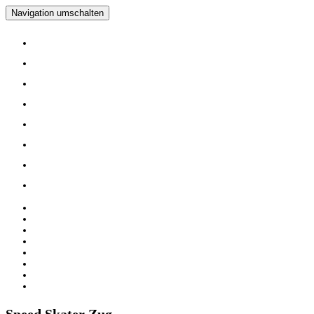
Navigation umschalten
Home
Verein
Inline Skating Kurse
Wieder Mal auf die Skates?
Training
Spinning
Mitglieder
Logout
Home
Verein
Inline Skating Kurse
Wieder Mal auf die Skates?
Training
Spinning
Mitglieder
Logout