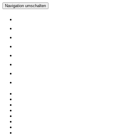
Navigation umschalten
Home
Verein
Inline Skating Kurse
Wieder Mal auf die Skates?
Training
Spinning
Mitglieder
Logout
Home
Verein
Inline Skating Kurse
Wieder Mal auf die Skates?
Training
Spinning
Mitglieder
Logout