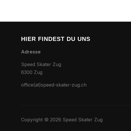
HIER FINDEST DU UNS
Adresse
Speed Skater Zug
6300 Zug
office(at)speed-skater-zug.ch
Copyright © 2026 Speed Skater Zug