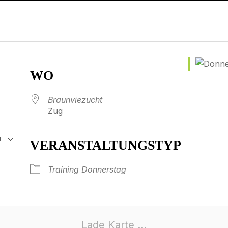
WO
Braunviezucht
Zug
N
VERANSTALTUNGSTYP
65
tlook Live
Training Donnerstag
Lade Karte ...