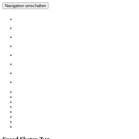
Navigation umschalten
Home
Verein
Inline Skating Kurse
Wieder Mal auf die Skates?
Training
Spinning
Mitglieder
Logout
Home
Verein
Inline Skating Kurse
Wieder Mal auf die Skates?
Training
Spinning
Mitglieder
Logout