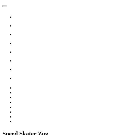
Navigation umschalten
Home
Verein
Inline Skating Kurse
Wieder Mal auf die Skates?
Training
Spinning
Mitglieder
Logout
Home
Verein
Inline Skating Kurse
Wieder Mal auf die Skates?
Training
Spinning
Mitglieder
Logout
Speed Skater Zug