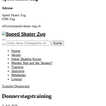
Adresse
Speed Skater Zug
6300 Zug
office(at)speed-skater-zug.ch
Seitenleiste & Navigation umschalten
Home
Verein
Inline Skating Kurse
Wieder Mal auf die Skates?
Training
Spinning
Mitglieder
Logout
Training Donnerstag
Donnerstagstraining
2. Juli 2026