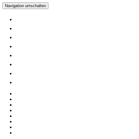
Navigation umschalten
Home
Verein
Inline Skating Kurse
Wieder Mal auf die Skates?
Training
Spinning
Mitglieder
Logout
Home
Verein
Inline Skating Kurse
Wieder Mal auf die Skates?
Training
Spinning
Mitglieder
Logout