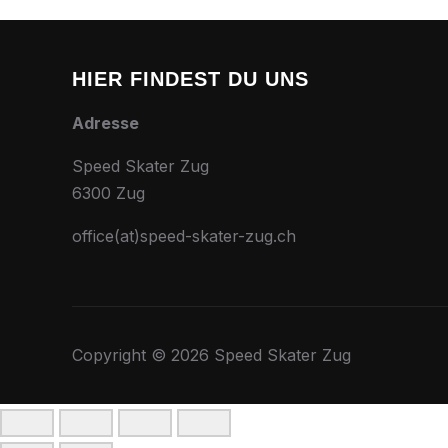
HIER FINDEST DU UNS
Adresse
Speed Skater Zug
6300 Zug
office(at)speed-skater-zug.ch
Copyright © 2026 Speed Skater Zug