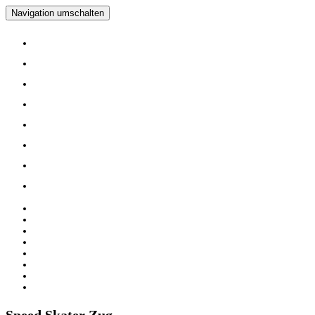
Navigation umschalten
Home
Verein
Inline Skating Kurse
Wieder Mal auf die Skates?
Training
Spinning
Mitglieder
Logout
Home
Verein
Inline Skating Kurse
Wieder Mal auf die Skates?
Training
Spinning
Mitglieder
Logout