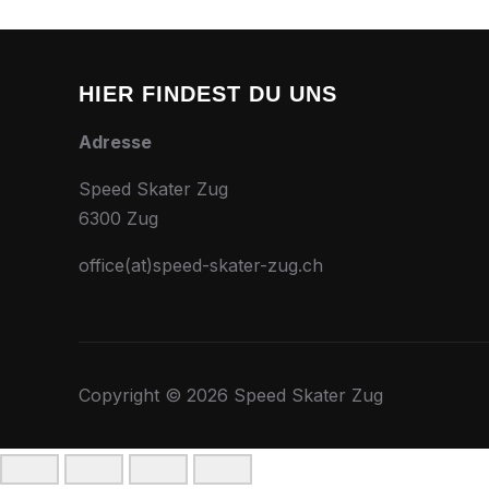
HIER FINDEST DU UNS
Adresse
Speed Skater Zug
6300 Zug
office(at)speed-skater-zug.ch
Copyright © 2026 Speed Skater Zug