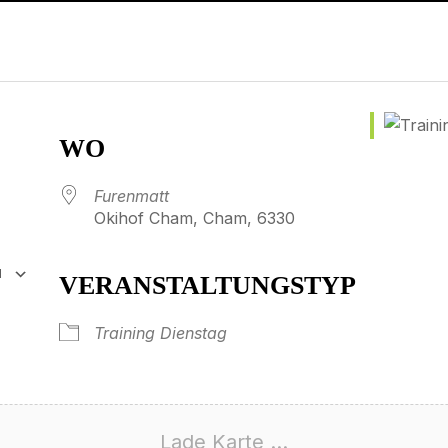
WO
Furenmatt
Okihof Cham, Cham, 6330
N
VERANSTALTUNGSTYP
65
tlook Live
Training Dienstag
Lade Karte ...