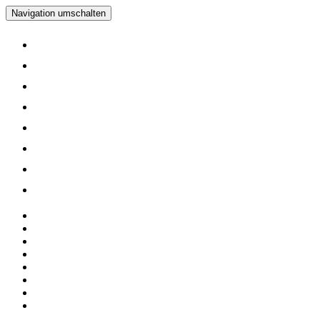
Navigation umschalten
Home
Verein
Inline Skating Kurse
Wieder Mal auf die Skates?
Training
Spinning
Mitglieder
Logout
Home
Verein
Inline Skating Kurse
Wieder Mal auf die Skates?
Training
Spinning
Mitglieder
Logout