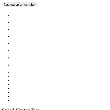
Navigation umschalten
Home
Verein
Inline Skating Kurse
Wieder Mal auf die Skates?
Training
Spinning
Mitglieder
Logout
Home
Verein
Inline Skating Kurse
Wieder Mal auf die Skates?
Training
Spinning
Mitglieder
Logout