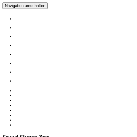
Navigation umschalten
Home
Verein
Inline Skating Kurse
Wieder Mal auf die Skates?
Training
Spinning
Mitglieder
Logout
Home
Verein
Inline Skating Kurse
Wieder Mal auf die Skates?
Training
Spinning
Mitglieder
Logout